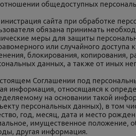
 отношении общедоступных персональ
инистрация сайта при обработке перс
ьзователя обязана принимать необхо
нические меры для защиты персональ
равомерного или случайного доступа к
енения, блокирования, копирования, р
сональных данных, а также от иных н
астоящем Соглашении под персональ
ая информация, относящаяся к опред
еделяемому на основании такой инфо
бъекту персональных данных), в том чи
ство, год, месяц, дата и место рожден
иальное, имущественное положение, о
оды, другая информация.