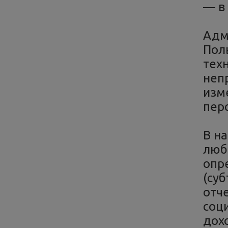
— в
Адм
Пол
тех
неп
изм
пер
В н
люб
опр
(су
отче
соц
дох