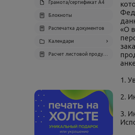
Грамота/сертификат А4
кот
Фед
Блокноты
дан
Распечатка документов
«О 
пер
Календари
зак
про
Расчет листовой продукции
анк
1. У
2. 
3. 
Исп