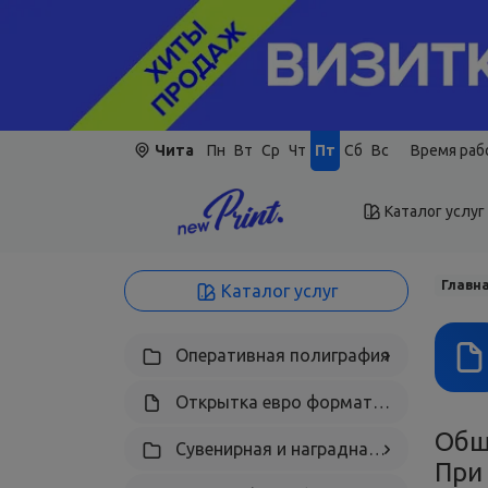
Чита
Пн
Вт
Ср
Чт
Пт
Сб
Вс
Время рабо
Каталог услуг
Главн
Каталог услуг
Оперативная полиграфия
Открытка евро формата складная nB
Общ
Сувенирная и наградная полиграфия
При