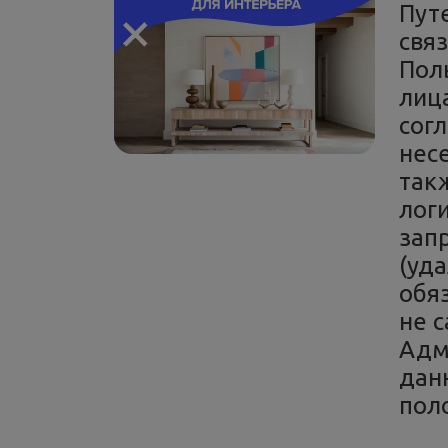
Пут
связ
Пол
лица
сог
несе
такж
лог
зап
(уда
обя
не 
Адм
дан
пол