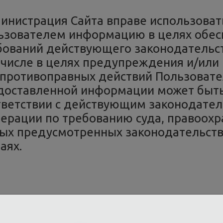
инистрация Сайта вправе использова
ьзователем информацию в целях обе
бований действующего законодательст
 числе в целях предупреждения и/или 
 противоправных действий Пользовате
доставленной информации может быть
тветствии с действующим законодател
ерации по требованию суда, правоохра
ных предусмотренных законодательст
аях.