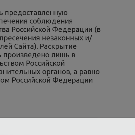
ть предоставленную
спечения соблюдения
ва Российской Федерации (в
пресечения незаконных и/
лей Сайта). Раскрытие
 произведено лишь в
ьством Российской
нительных органов, а равно
вом Российской Федерации