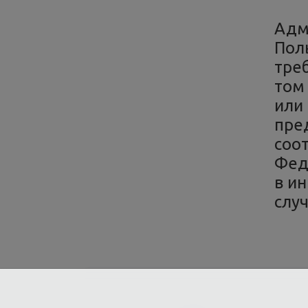
Адм
Пол
тре
том
или
пре
соо
Фед
в и
случ