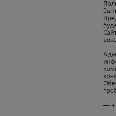
Пол
быт
Пре
буд
Сайт
вос
Адм
инф
ком
кон
Обе
треб
— в