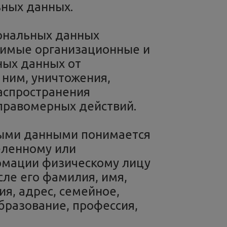
ных данных.
ональных данных
димые организационные и
ных данных от
 ним, уничтожения,
аспространения
еправомерных действий.
ными данными понимается
еленному или
рмации физическому лицу
сле его фамилия, имя,
ия, адрес, семейное,
бразование, профессия,